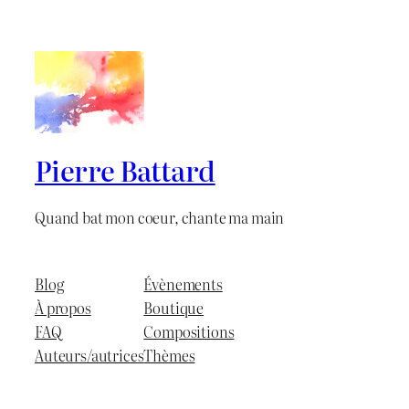
Pierre Battard
Quand bat mon coeur, chante ma main
Blog
Évènements
À propos
Boutique
FAQ
Compositions
Auteurs/autrices
Thèmes