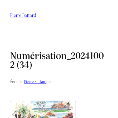
Aller
au
Pierre Battard
contenu
Numérisation_2024100
2 (34)
Écrit par
Pierre Battard
dans