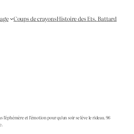
yage
Coups de crayons
Histoire des Ets. Battard
s l’éphémère et l’émotion pour qu’un soir se lève le rideau. 96
e.