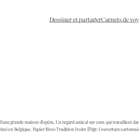
Dessiner et partager
Carnets de vo
es d’une grande maison d’opéra. Un regard amical sur ceux qui travaillent dan
rimé en Belgique. Papier Rives Tradition Ivoire 170gr. Couverture cartonné