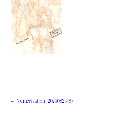
←
Numérisation_20240823 (8)