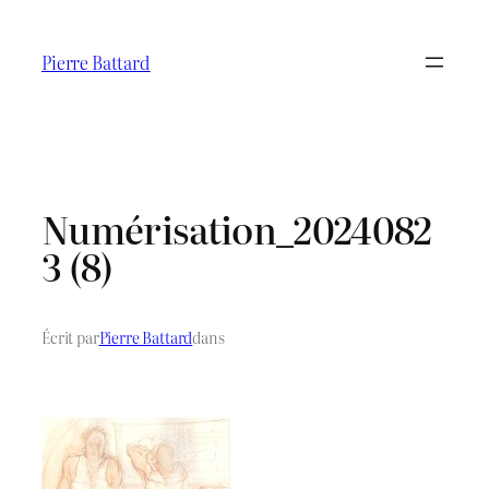
Aller
au
Pierre Battard
contenu
Numérisation_2024082
3 (8)
Écrit par
Pierre Battard
dans