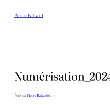
Aller
au
Pierre Battard
contenu
Numérisation_2024
Écrit par
Pierre Battard
dans