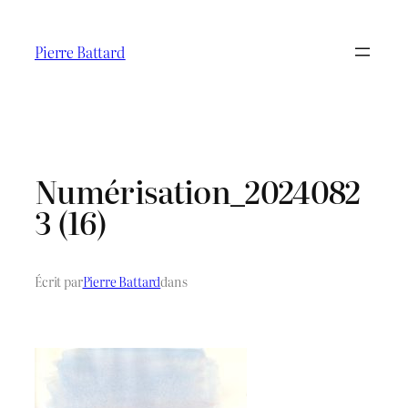
Aller
au
Pierre Battard
contenu
Numérisation_2024082
3 (16)
Écrit par
Pierre Battard
dans