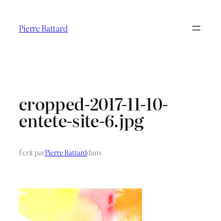
Aller
au
Pierre Battard
contenu
cropped-2017-11-10-
entete-site-6.jpg
Écrit par
Pierre Battard
dans