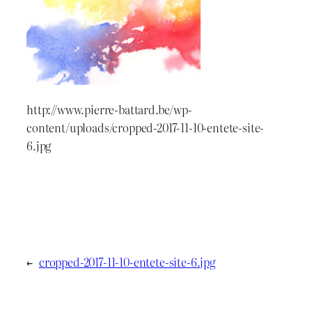
http://www.pierre-battard.be/wp-
content/uploads/cropped-2017-11-10-entete-site-
6.jpg
←
cropped-2017-11-10-entete-site-6.jpg