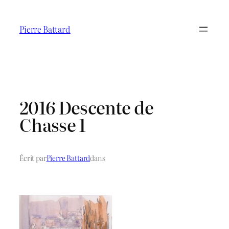
Aller
au
Pierre Battard
contenu
2016 Descente de
Chasse 1
Écrit par
Pierre Battard
dans