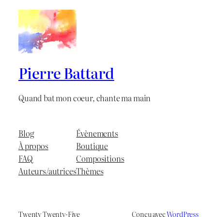
Pierre Battard
Quand bat mon coeur, chante ma main
Blog
Évènements
À propos
Boutique
FAQ
Compositions
Auteurs/autrices
Thèmes
Twenty Twenty-Five
Conçu avec
WordPress