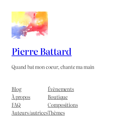
Pierre Battard
Quand bat mon coeur, chante ma main
Blog
Évènements
À propos
Boutique
FAQ
Compositions
Auteurs/autrices
Thèmes