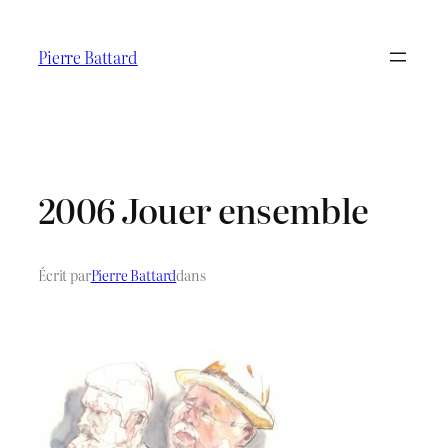
Aller
au
Pierre Battard
contenu
2006 Jouer ensemble
Écrit par
Pierre Battard
dans