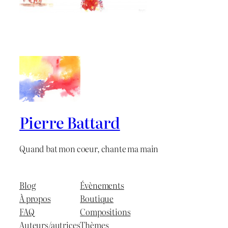
Pierre Battard
Quand bat mon coeur, chante ma main
Blog
Évènements
À propos
Boutique
FAQ
Compositions
Auteurs/autrices
Thèmes